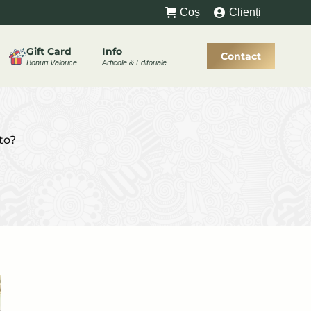
Coș
Clienți
Gift Card
Info
Contact
Bonuri Valorice
Articole & Editoriale
to?