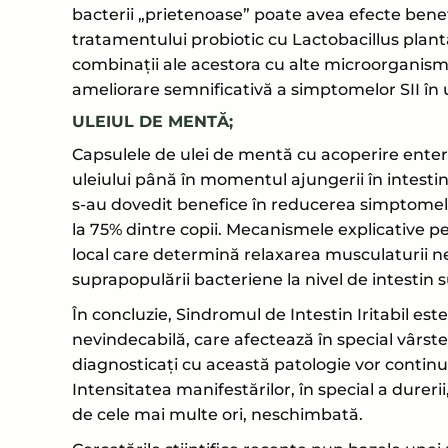
bacterii „prietenoase” poate avea efecte benef
tratamentului probiotic cu Lactobacillus plan
combinații ale acestora cu alte microorganisme
ameliorare semnificativă a simptomelor SII în urm
ULEIUL DE MENTĂ;
Capsulele de ulei de mentă cu acoperire enter
uleiului până în momentul ajungerii în intestinu
s-au dovedit benefice în reducerea simptomelor
la 75% dintre copii. Mecanismele explicative pe
local care determină relaxarea musculaturii n
suprapopulării bacteriene la nivel de intestin 
În concluzie, Sindromul de Intestin Iritabil es
nevindecabilă, care afectează în special vârstele
diagnosticaţi cu această patologie vor continu
Intensitatea manifestărilor, în special a durer
de cele mai multe ori, neschimbată.