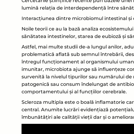
Cercetările științifice recente pun bazele unei 
lumină relația de interdependență între sănăta
Interacțiunea dintre microbiomul intestinal și c
Noile teorii ce au la bază analiza ecosistemul
sănătatea intestinelor, starea de eubioză și s
Astfel, mai multe studii de-a lungul anilor, ad
problematică aflată sub semnul întrebării, de
întregul funcționament al organismului uman. 
imunitar, microbiota ajunge să influențeze c
survenită la nivelul tipurilor sau numărului d
patogenică sau consum îndelungat de antibioti
comportamentului și al funcțiilor cerebrale.
Scleroza multipla este o boală inflamatorie ca
central. Anumite lucrări evidențiază potențialul
îmbunătățiri ale calității vieții dar și o amel