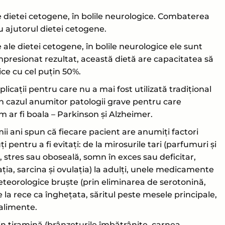
le dietei cetogene, în bolile neurologice. Combaterea
cu ajutorul dietei cetogene.
ale dietei cetogene, în bolile neurologice ele sunt
mpresionat rezultat, această dietă are capacitatea să
ice cu cel puțin 50%.
plicații pentru care nu a mai fost utilizată tradițional
în cazul anumitor patologii grave pentru care
 ar fi boala – Parkinson și Alzheimer.
mii ani spun că fiecare pacient are anumiți factori
 pentru a fi evitați: de la mirosurile tari (parfumuri și
 stres sau oboseală, somn în exces sau deficitar,
ia, sarcina și ovulația) la adulți, unele medicamente
eteorologice bruște (prin eliminarea de serotonină,
la rece ca înghețata, săritul peste mesele principale,
alimente.
 tiramină (brânzeturile îmbătrânite, carnea