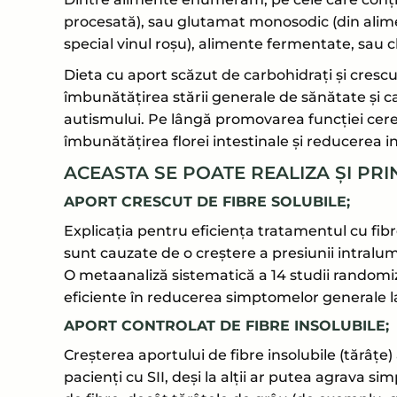
procesată), sau glutamat monosodic (din alimen
special vinul roșu), alimente fermentate, sau ch
Dieta cu aport scăzut de carbohidrați și cres
îmbunătățirea stării generale de sănătate și cali
autismului. Pe lângă promovarea funcției cere
îmbunătățirea florei intestinale și reducerea in
ACEASTA SE POATE REALIZA ȘI PRI
APORT CRESCUT DE FIBRE SOLUBILE;
Explicația pentru eficiența tratamentul cu fi
sunt cauzate de o creștere a presiunii intralum
O metaanaliză sistematică a 14 studii randomiza
eficiente în reducerea simptomelor generale la
APORT CONTROLAT DE FIBRE INSOLUBILE;
Creșterea aportului de fibre insolubile (tărâțe)
pacienți cu SII, deși la alții ar putea agrava si