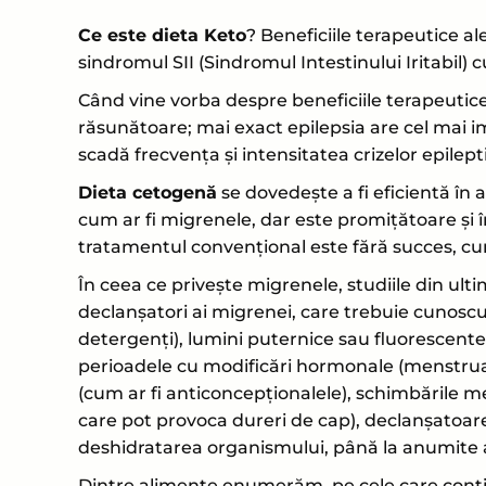
Ce este dieta Keto
? Beneficiile terapeutice a
sindromul SII (Sindromul Intestinului Iritabil) 
Când vine vorba despre beneficiile terapeutice 
răsunătoare; mai exact epilepsia are cel mai i
scadă frecvența și intensitatea crizelor epilept
Dieta cetogenă
se dovedește a fi eficientă în a
cum ar fi migrenele, dar este promițătoare și 
tratamentul convențional este fără succes, cum
În ceea ce privește migrenele, studiile din ulti
declanșatori ai migrenei, care trebuie cunoscuți
detergenți), lumini puternice sau fluorescente,
perioadele cu modificări hormonale (menstruaț
(cum ar fi anticoncepționalele), schimbările m
care pot provoca dureri de cap), declanșatoare 
deshidratarea organismului, până la anumite 
Dintre alimente enumerăm, pe cele care conțin