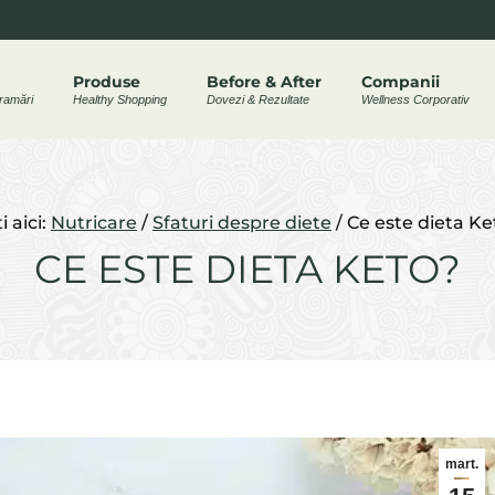
ram
Produse
Before & After
Companii
ramări
Healthy Shopping
Dovezi & Rezultate
Wellness Corporativ
w
i aici:
Nutricare
/
Sfaturi despre diete
/
Ce este dieta Ke
CE ESTE DIETA KETO?
mart.