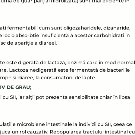
uma de guar parțial hidrolizată) sunt mai eficiente în
ți fermentabili cum sunt oligozaharidele, dizaharide,
re loc o absorbție insuficientă a acestor carbohidrați în
sc de apariție a diareei.
tate este digerată de lactază, enzimă care în mod normal
pare. Lactoza nedigerată este fermentată de bacteriile
ampe și diaree, la consumatorii de lapte.
IV DE GRÂU;
cu SII, iar alții pot prezenta sensibilitate chiar în lipsa
lațiile microbiene intestinale la indivizii cu SII, ceea ce
uca un rol cauzativ. Repopularea tractului intestinal cu