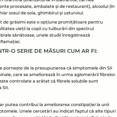
te procesate, ambalate și de restaurant), alcoolul (în
iar sosul de soia, ghimbirul și usturoiul.
cut de grăsimi este o opțiune promițătoare pentru
tatea vieții la copii cu tulburări din spectrul
brale sănătoase, unele studii înregistrează
flamației.
NTR-O SERIE DE MĂSURI CUM AR FI:
bre pornește de la presupunerea că simptomele din SII
inale, care se ameliorează în urma aglomerării fibrelor.
te controlate a arătat că fibrele solubile sunt
 SII.
 ar putea contribui la ameliorarea constipației la unii
mptomele. Unele cercetări au indicat faptul că alte tipuri