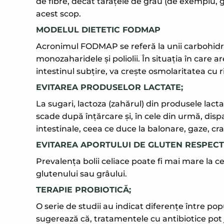
de fibre, decât tărâțele de grâu (de exemplu, g
acest scop.
MODELUL DIETETIC FODMAP
Acronimul FODMAP se referă la unii carbohidra
monozaharidele și poliolii. În situația în care a
intestinul subțire, va crește osmolaritatea cu ri
EVITAREA PRODUSELOR LACTATE;
La sugari, lactoza (zahărul) din produsele lac
scade după înțărcare și, în cele din urmă, dis
intestinale, ceea ce duce la balonare, gaze, cr
EVITAREA APORTULUI DE GLUTEN RESPECT
Prevalența bolii celiace poate fi mai mare la cei 
glutenului sau grâului.
TERAPIE PROBIOTICĂ;
O serie de studii au indicat diferențe între popu
sugerează că, tratamentele cu antibiotice pot j