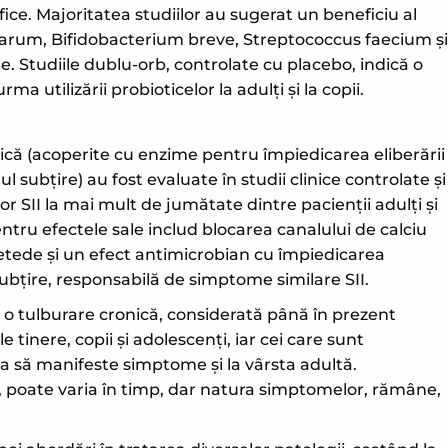
ice. Majoritatea studiilor au sugerat un beneficiu al
tarum, Bifidobacterium breve, Streptococcus faecium și
. Studiile dublu-orb, controlate cu placebo, indică o
a utilizării probioticelor la adulți și la copii.
ică (acoperite cu enzime pentru împiedicarea eliberării
l subțire) au fost evaluate în studii clinice controlate și
 SII la mai mult de jumătate dintre pacienții adulți și
ntru efectele sale includ blocarea canalului de calciu
etede și un efect antimicrobian cu împiedicarea
subțire, responsabilă de simptome similare SII.
te o tulburare cronică, considerată până în prezent
 tinere, copii şi adolescenţi, iar cei care sunt
a să manifeste simptome și la vârsta adultă.
ii, poate varia în timp, dar natura simptomelor, rămâne,