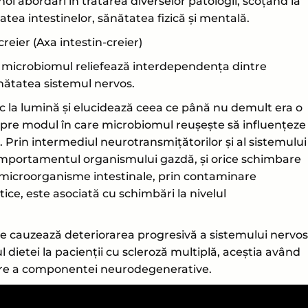
noi abordări în tratarea diverselor patologii, scoțând la
tea intestinelor, sănătatea fizică și mentală.
reier (Axa intestin-creier)
ui microbiomul reliefează interdependența dintre
ănătatea sistemul nervos.
uc la lumină și elucidează ceea ce până nu demult era o
spre modul în care microbiomul reușește să influențeze
Prin intermediul neurotransmițătorilor și al sistemului
omportamentul organismului gazdă, și orice schimbare
e microorganisme intestinale, prin contaminare
ce, este asociată cu schimbări la nivelul
re cauzează deteriorarea progresivă a sistemului nervos
 dietei la pacienții cu scleroză multiplă, aceștia având
iorare a componentei neurodegenerative.