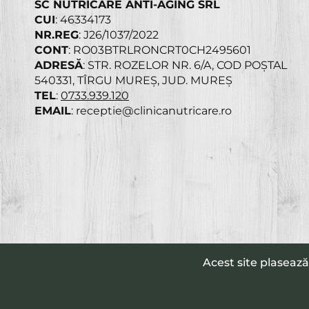
SC NUTRICARE ANTI-AGING SRL
CUI
: 46334173
NR.REG
: J26/1037/2022
CONT
: RO03BTRLRONCRT0CH2495601
ADRESĂ
: STR. ROZELOR NR. 6/A, COD POȘTAL
540331, TÎRGU MUREȘ, JUD. MUREȘ
TEL
:
0733.939.120
EMAIL
: receptie@clinicanutricare.ro
Acest site plaseaz
© 2026 - clinicanutricare.ro Toate drepturile sunt rezervate.