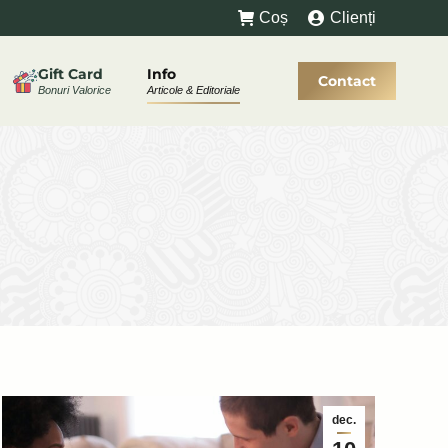
Coș
Clienți
Gift Card
Info
Contact
Bonuri Valorice
Articole & Editoriale
dec.