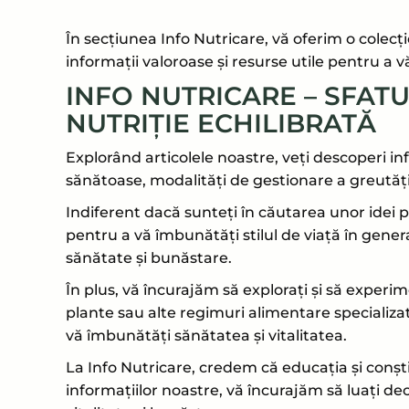
În secțiunea Info Nutricare, vă oferim o colecție 
informații valoroase și resurse utile pentru a 
INFO NUTRICARE – SFATU
NUTRIȚIE ECHILIBRATĂ
Explorând articolele noastre, veți descoperi i
sănătoase, modalități de gestionare a greutăți
Indiferent dacă sunteți în căutarea unor idei p
pentru a vă îmbunătăți stilul de viață în gener
sănătate și bunăstare.
În plus, vă încurajăm să explorați și să experi
plante sau alte regimuri alimentare specializate
vă îmbunătăți sănătatea și vitalitatea.
La Info Nutricare, credem că educația și conști
informațiilor noastre, vă încurajăm să luați dec