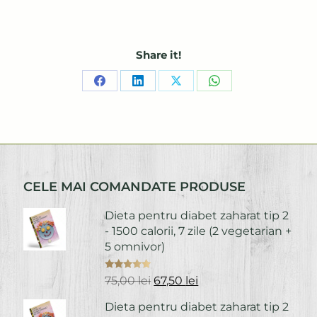
Share it!
Share
Share
Share
Share
on
on
on
on
Facebook
LinkedIn
X
WhatsApp
CELE MAI COMANDATE PRODUSE
Dieta pentru diabet zaharat tip 2
- 1500 calorii, 7 zile (2 vegetarian +
5 omnivor)
Evaluat la
Prețul
Prețul
75,00
lei
67,50
lei
5.00
din 5
inițial
curent
Dieta pentru diabet zaharat tip 2
a
este: