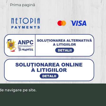
Prima pagină
e navigare pe site.
Un website preparat de
CB Studio MX