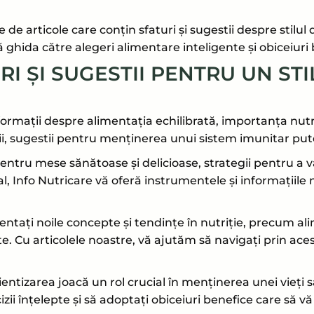
de articole care conțin sfaturi și sugestii despre stilul d
vă ghida către alegeri alimentare inteligente și obiceiur
RI ȘI SUGESTII PENTRU UN STI
nformații despre alimentația echilibrată, importanța nu
i, sugestii pentru menținerea unui sistem imunitar puter
entru mese sănătoase și delicioase, strategii pentru a v
al, Info Nutricare vă oferă instrumentele și informațiile
mentați noile concepte și tendințe în nutriție, precum a
. Cu articolele noastre, vă ajutăm să navigați prin acest
entizarea joacă un rol crucial în menținerea unei vieți s
izii înțelepte și să adoptați obiceiuri benefice care să v