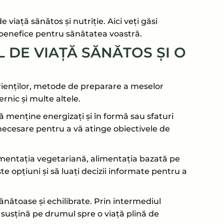
e viață sănătos și nutriție. Aici veți găsi
i benefice pentru sănătatea voastră.
L DE VIAȚĂ SĂNĂTOS ȘI O
trienților, metode de preparare a meselor
nic și multe altele.
ă menține energizați și în formă sau sfaturi
 necesare pentru a vă atinge obiectivele de
limentația vegetariană, alimentația bazată pe
e opțiuni și să luați decizii informate pentru a
ănătoase și echilibrate. Prin intermediul
ă susțină pe drumul spre o viață plină de