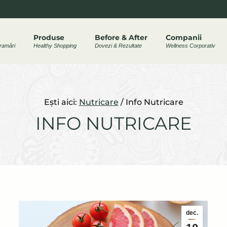
ram
Produse
Before & After
Companii
ramări
Healthy Shopping
Dovezi & Rezultate
Wellness Corporativ
w
Ești aici:
Nutricare
/
Info Nutricare
INFO NUTRICARE
dec.