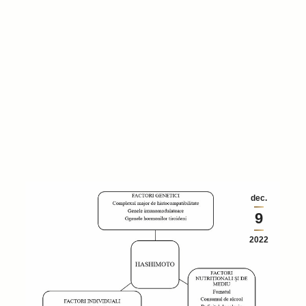
dec.
9
2022