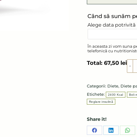
Când să sunăm p
Alege data potrivită
În aceasta zi vom suna pe
telefonică cu nutritionist
Total:
67,50
lei
Can
﹣
Die
pen
sin
Categorii:
Diete
,
Diete p
met
Etichete:
2400 Kcal
Boli 
Reglare insulină
Share it!
Share
Share
Sha