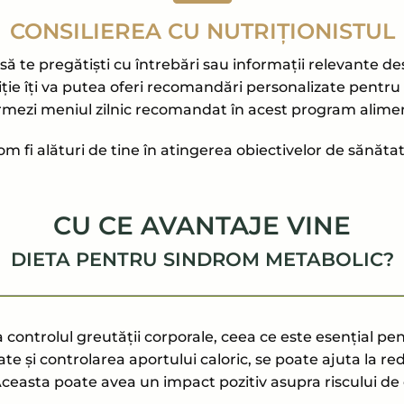
CONSILIEREA CU NUTRIȚIONISTUL
 te pregătiști cu întrebări sau informații relevante desp
utriție îți va putea oferi recomandări personalizate pentr
urmezi meniul zilnic recomandat în acest program alime
om fi alături de tine în atingerea obiectivelor de sănătat
CU CE AVANTAJE VINE
DIETA PENTRU SINDROM METABOLIC?
 controlul greutății corporale, ceea ce este esențial p
te și controlarea aportului caloric, se poate ajuta la r
ceasta poate avea un impact pozitiv asupra riscului de