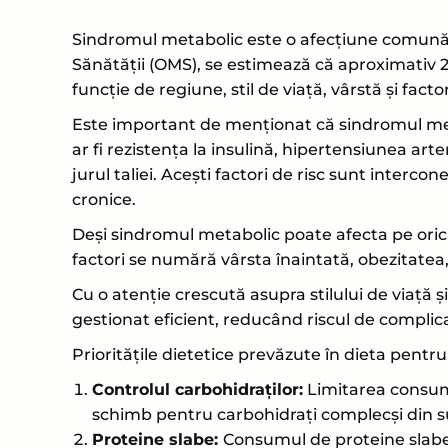
Sindromul metabolic este o afecțiune comună și
Sănătății (OMS), se estimează că aproximativ 2
funcție de regiune, stil de viață, vârstă și factor
Este important de menționat că sindromul meta
ar fi rezistența la insulină, hipertensiunea art
jurul taliei. Acești factori de risc sunt intercon
cronice.
Deși sindromul metabolic poate afecta pe oricin
factori se numără vârsta înaintată, obezitatea,
Cu o atenție crescută asupra stilului de viață
gestionat eficient, reducând riscul de complicaț
Prioritățile dietetice prevăzute în dieta pentr
Controlul carbohidraților:
Limitarea consumul
schimb pentru carbohidrați complecși din su
Proteine slabe:
Consumul de proteine slabe,