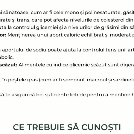
nătoase, cum ar fi cele mono și polinesaturate, găsite 
te și trans, care pot afecta nivelurile de colesterol di
ta la controlul glicemiei și a nivelurilor de grăsimi din 
lor:
Menținerea unui aport caloric echilibrat și moderat p
 aportului de sodiu poate ajuta la controlul tensiunii art
bolic.
scăzut:
Alimentele cu indice glicemic scăzut sunt digera
în peștele gras (cum ar fi somonul, macroul și sardinele)
ă te asiguri că bei suficiente lichide pentru a menține 
CE TREBUIE SĂ CUNOȘTI