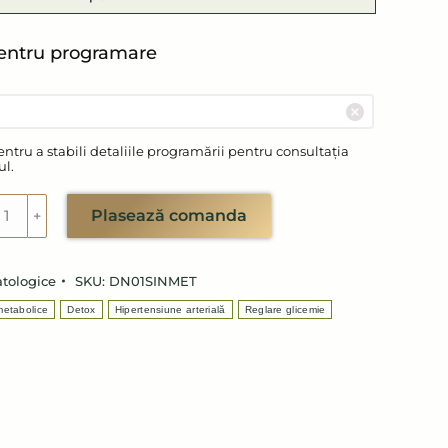
entru programare
ntru a stabili detaliile programării pentru consultația
ul.
titate
Plasează comanda
﹢
ta
tru
drom
atologice
SKU:
DN01SINMET
abolic
metabolice
Detox
Hipertensiune arterială
Reglare glicemie
re