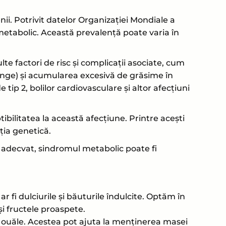
i. Potrivit datelor Organizației Mondiale a
atsApp
metabolic. Această prevalență poate varia în
 factori de risc și complicații asociate, cum
 sânge) și acumularea excesivă de grăsime în
e tip 2, bolilor cardiovasculare și altor afecțiuni
ibilitatea la această afecțiune. Printre acești
ția genetică.
t adecvat, sindromul metabolic poate fi
 fi dulciurile și băuturile îndulcite. Optăm în
i fructele proaspete.
i ouăle. Acestea pot ajuta la menținerea masei