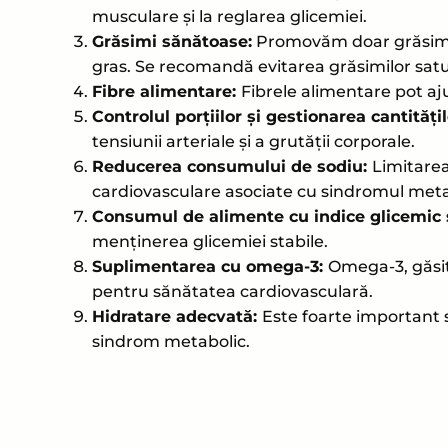
musculare și la reglarea glicemiei.
Grăsimi sănătoase:
Promovăm doar grăsimi să
gras. Se recomandă evitarea grăsimilor satura
Fibre alimentare:
Fibrele alimentare pot aju
Controlul porțiilor și gestionarea cantități
tensiunii arteriale și a grutății corporale.
Reducerea consumului de sodiu:
Limitarea
cardiovasculare asociate cu sindromul meta
Consumul de alimente cu indice glicemic 
menținerea glicemiei stabile.
Suplimentarea cu omega-3:
Omega-3, găsit 
pentru sănătatea cardiovasculară.
Hidratare adecvată:
Este foarte important s
sindrom metabolic.