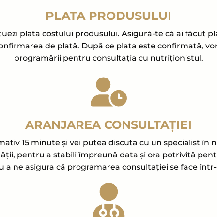
PLATA PRODUSULUI
ezi plata costului produsului. Asigură-te că ai făcut pla
nfirmarea de plată. După ce plata este confirmată, vom l
programării pentru consultația cu nutriționistul.
ARANJAREA CONSULTAȚIEI
iv 15 minute și vei putea discuta cu un specialist în nu
ii, pentru a stabili împreună data și ora potrivită pentr
u a ne asigura că programarea consultației se face într-