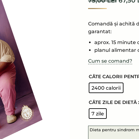
PREȚ
75,00
LEI
67,50
pe baza a
evaluări de
INIȚIA
la clienți
A
FOST:
Comandă și achită d
garantat:
75,00 
aprox. 15 minute d
planul alimentar c
Cum se comand?
CÂTE CALORII PENT
2400 calorii
CÂTE ZILE DE DIETĂ
7 zile
Dieta pentru sindrom me