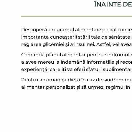
ÎNAINTE D
Descoperă programul alimentar special concep
importanța cunoașterii stării tale de sănătate ș
reglarea glicemiei și a insulinei. Astfel, vei a
Comandă planul alimentar pentru sindromul met
a avea mereu la îndemână informațiile și recoma
experiență, care îți va oferi sfaturi suplimenta
Pentru a comanda dieta în caz de sindrom meta
alimentar personalizat și să urmezi regimul în 