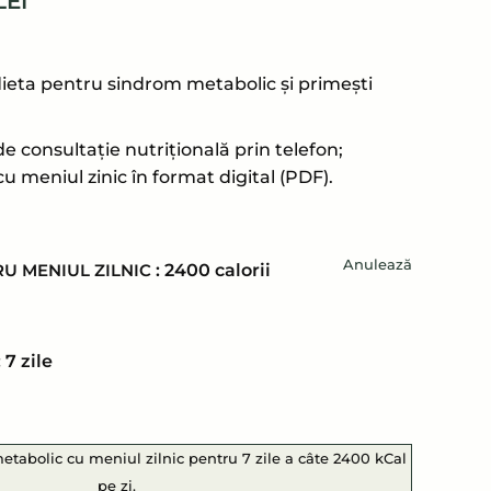
UL
PREȚUL
LEI
L
CURENT
ESTE:
67,50 LEI.
ieta pentru sindrom metabolic și primești
LEI.
e consultație nutrițională prin telefon;
u meniul zinic în format digital (PDF).
Anulează
RU MENIUL ZILNIC
: 2400 calorii
: 7 zile
tabolic cu meniul zilnic pentru 7 zile a câte 2400 kCal
pe zi.