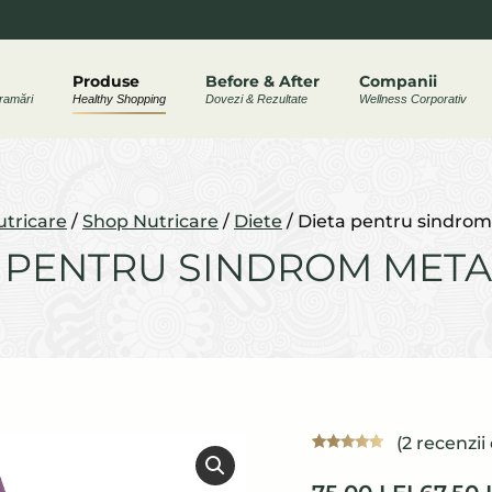
ram
Produse
Before & After
Companii
ramări
Healthy Shopping
Dovezi & Rezultate
Wellness Corporativ
w
utricare
/
Shop Nutricare
/
Diete
/
Dieta pentru sindrom
 PENTRU SINDROM META
(
2
recenzii 
Evaluat la
2
5.00
din 5