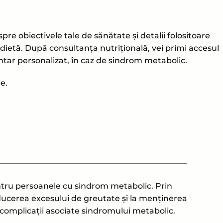
re obiectivele tale de sănătate și detalii folositoare
u dietă. După consultanța nutrițională, vei primi accesul
ntar personalizat, în caz de sindrom metabolic.
e.
entru persoanele cu sindrom metabolic. Prin
educerea excesului de greutate și la menținerea
 complicații asociate sindromului metabolic.