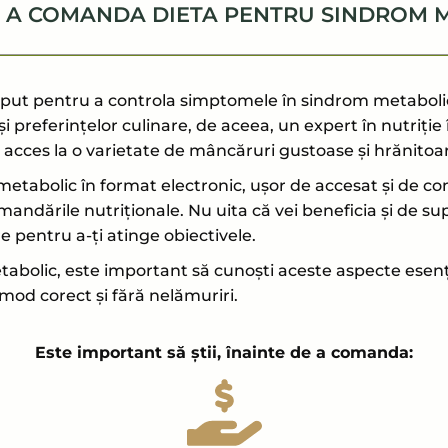
E A COMANDA DIETA PENTRU SINDROM 
ut pentru a controla simptomele în sindrom metabolic,
i preferințelor culinare, de aceea, un expert în nutriție 
vea acces la o varietate de mâncăruri gustoase și hrănitoa
abolic în format electronic, ușor de accesat și de cons
ndările nutriționale. Nu uita că vei beneficia și de supor
re pentru a-ți atinge obiectivele.
bolic, este important să cunoști aceste aspecte esenți
mod corect și fără nelămuriri.
Este important să știi, înainte de a comanda: