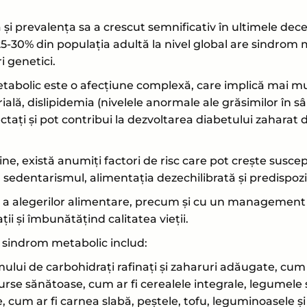
on
on
on
 prevalența sa a crescut semnificativ în ultimele deceni
Facebook
LinkedIn
Wh
5-30% din populația adultă la nivel global are sindrom 
i genetici.
bolic este o afecțiune complexă, care implică mai multe
erială, dislipidemia (nivelele anormale ale grăsimilor în
ectați și pot contribui la dezvoltarea diabetului zaharat d
e, există anumiți factori de risc care pot crește suscept
 sedentarismul, alimentația dezechilibrată și predispozi
 și a alegerilor alimentare, precum și cu un managemen
ii și îmbunătățind calitatea vieții.
u sindrom metabolic includ:
ui de carbohidrați rafinați și zaharuri adăugate, cum ar
rse sănătoase, cum ar fi cerealele integrale, legumele ș
 cum ar fi carnea slabă, peștele, tofu, leguminoasele ș