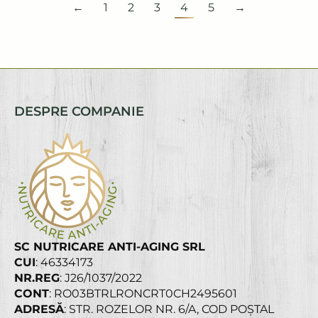
←
1
2
3
4
5
→
DESPRE COMPANIE
SC NUTRICARE ANTI-AGING SRL
CUI
: 46334173
NR.REG
: J26/1037/2022
CONT
: RO03BTRLRONCRT0CH2495601
ADRESĂ
: STR. ROZELOR NR. 6/A, COD POȘTAL