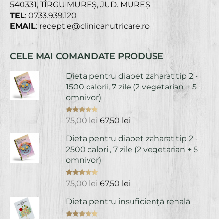
540331, TÎRGU MUREȘ, JUD. MUREȘ
TEL
:
0733.939.120
EMAIL
: receptie@clinicanutricare.ro
CELE MAI COMANDATE PRODUSE
Dieta pentru diabet zaharat tip 2 -
1500 calorii, 7 zile (2 vegetarian + 5
omnivor)
Evaluat la
Prețul
Prețul
75,00
lei
67,50
lei
5.00
din 5
inițial
curent
Dieta pentru diabet zaharat tip 2 -
a
este:
2500 calorii, 7 zile (2 vegetarian + 5
fost:
67,50 lei.
omnivor)
75,00 lei.
Evaluat la
Prețul
Prețul
75,00
lei
67,50
lei
5.00
din 5
inițial
curent
Dieta pentru insuficiență renală
a
este:
fost:
67,50 lei.