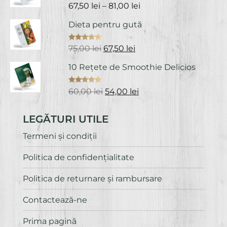
Evaluat la
Interval
67,50
lei
–
81,00
lei
75,00 lei.
5.00
din 5
de
Dieta pentru gută
prețuri:
67,50 lei
Evaluat la
Prețul
Prețul
75,00
lei
67,50
lei
până
5.00
din 5
inițial
curent
la
10 Rețete de Smoothie Delicios
a
este:
81,00 lei
fost:
67,50 lei.
Evaluat la
Prețul
Prețul
60,00
lei
54,00
lei
75,00 lei.
5.00
din 5
inițial
curent
a
este:
LEGĂTURI UTILE
fost:
54,00 lei.
60,00 lei.
Termeni și condiții
Politica de confidenţialitate
Politica de returnare și rambursare
Contactează-ne
Prima pagină