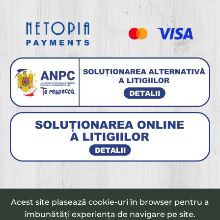
© 2026 - clinicanutricare.ro Toate drepturile sunt rezervate.
Acest site plasează cookie-uri în browser pentru a
îmbunătăți experiența de navigare pe site.