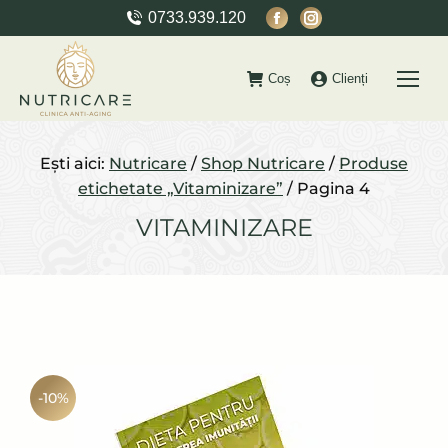
Facebook
Instagram
0733.939.120
page
page
opens
opens
Coș
Clienți
in
in
new
new
window
window
Ești aici:
Nutricare
/
Shop Nutricare
/
Produse
etichetate „Vitaminizare”
/
Pagina 4
VITAMINIZARE
-10%