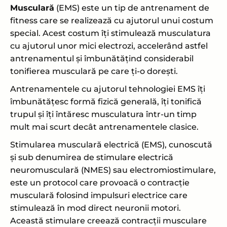
Musculară
(EMS) este un tip de antrenament de
fitness care se realizează cu ajutorul unui costum
special. Acest costum îți stimulează musculatura
cu ajutorul unor mici electrozi, accelerând astfel
antrenamentul și îmbunătățind considerabil
tonifierea musculară pe care ți-o dorești.
Antrenamentele cu ajutorul tehnologiei EMS îți
îmbunătățesc formă fizică generală, îți tonifică
trupul și îți întăresc musculatura într-un timp
mult mai scurt decât antrenamentele clasice.
Stimularea musculară electrică (EMS), cunoscută
și sub denumirea de stimulare electrică
neuromusculară (NMES) sau electromiostimulare,
este un protocol care provoacă o contracție
musculară folosind impulsuri electrice care
stimulează în mod direct neuronii motori.
Această stimulare creează contracții musculare