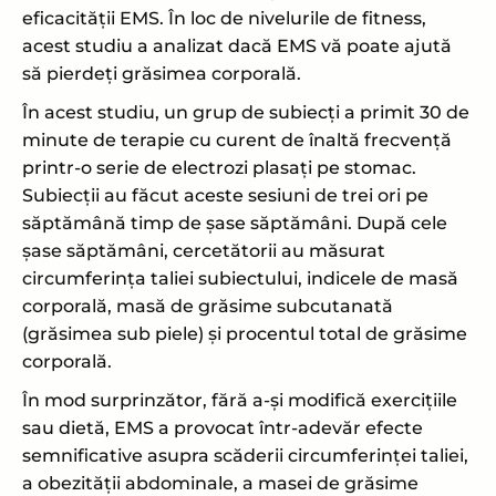
eficacității EMS. În loc de nivelurile de fitness,
acest studiu a analizat dacă EMS vă poate ajută
să pierdeți grăsimea corporală.
În acest studiu, un grup de subiecți a primit 30 de
minute de terapie cu curent de înaltă frecvență
printr-o serie de electrozi plasați pe stomac.
Subiecții au făcut aceste sesiuni de trei ori pe
săptămână timp de șase săptămâni. După cele
șase săptămâni, cercetătorii au măsurat
circumferința taliei subiectului, indicele de masă
corporală, masă de grăsime subcutanată
(grăsimea sub piele) și procentul total de grăsime
corporală.
În mod surprinzător, fără a-și modifică exercițiile
sau dietă, EMS a provocat într-adevăr efecte
semnificative asupra scăderii circumferinței taliei,
a obezității abdominale, a masei de grăsime