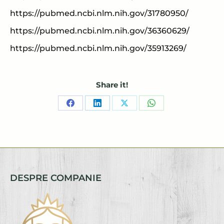
https://pubmed.ncbi.nlm.nih.gov/31780950/
https://pubmed.ncbi.nlm.nih.gov/36360629/
https://pubmed.ncbi.nlm.nih.gov/35913269/
Share it!
Share
Share
Share
Share
on
on
on
on
Facebook
LinkedIn
X
WhatsApp
DESPRE COMPANIE