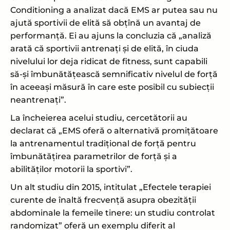
Conditioning a analizat dacă EMS ar putea sau nu
ajută sportivii de elită să obțînă un avantaj de
performanță. Ei au ajuns la concluzia că „analiză
arată că sportivii antrenați și de elită, în ciuda
nivelului lor deja ridicat de fitness, sunt capabili
să-și îmbunătățească semnificativ nivelul de forță
în aceeași măsură în care este posibil cu subiecții
neantrenați”.
La încheierea acelui studiu, cercetătorii au
declarat că „EMS oferă o alternativă promițătoare
la antrenamentul tradițional de forță pentru
îmbunătățirea parametrilor de forță și a
abilităților motorii la sportivi”.
Un alt studiu din 2015, intitulat „Efectele terapiei
curente de înaltă frecvență asupra obezității
abdominale la femeile tinere: un studiu controlat
randomizat” oferă un exemplu diferit al