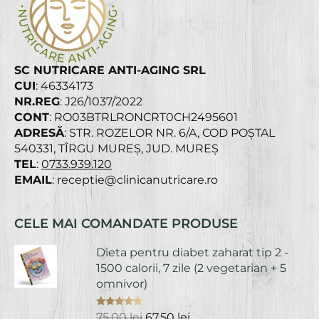
SC NUTRICARE ANTI-AGING SRL
CUI
: 46334173
NR.REG
: J26/1037/2022
CONT
: RO03BTRLRONCRT0CH2495601
ADRESĂ
: STR. ROZELOR NR. 6/A, COD POȘTAL
540331, TÎRGU MUREȘ, JUD. MUREȘ
TEL
:
0733.939.120
EMAIL
: receptie@clinicanutricare.ro
CELE MAI COMANDATE PRODUSE
Dieta pentru diabet zaharat tip 2 -
1500 calorii, 7 zile (2 vegetarian + 5
omnivor)
Evaluat la
Prețul
Prețul
75,00
lei
67,50
lei